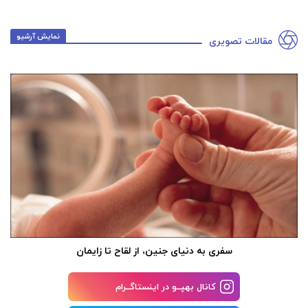
نمایش آرشیو
مقالات تصویری
سفری به دنیای جنین، از لقاح تا زایمان
کانال بهپــو در اینستاگــرام