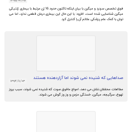
۱۳۹۵/۰۲/۲۵
فوق تخصص سردرد و میگرن با بیان اینکه تاکنون حدود 16 ژن مرتبط با بیماری ژنتیکی
میگرن شناسایی شده است، افزود: با این حال این بیماری درمان قطعی ندارد، اما می
توان با کمک علم پزشکی علائم آن را کنترل کرد.
صداهایی که شنیده نمی شوند اما آزاردهنده هستند
۱۳۹۴/۱۱/۰۳
مطالعات محققان نشان می دهد، امواج مافوق صوت که شنیده نمی شوند، سبب بروز
تهوع، سرگیجه، میگرن، خستگی مزمن و وز وز گوش می شوند.