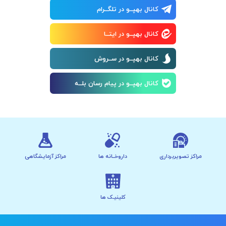
کانال بهپــو در تلگــرام
کانال بهپــو در ایتــا
کانال بهپــو در ســروش
کانال بهپــو در پیام رسان بلــه
مراکز تصویربرداری
داروخــانه ها
مراکز آزمایشگاهی
کلینیـک ها