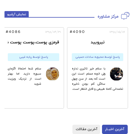
نمایش آرشیو
مرکز مشاوره
#4086
#4090
۱۳۹۸/۰۴/۳۱
۱۳۹۸/۰۵/۰۶
تیرویید
قرمزی پوست،پوست پوست شدن 
پاسخ توسط محبوبه سادات حسینی
پاسخ توسط ربابه غیبی
با سلام خیر تاثیری نداره
سلام شما احتمالا اگزماى
ولی انچه مسلم است این
سبوره دارید. اما بهتر
است که بعد از سن چهل
است از نزدیک ویزیت
سالگی کم بودن ذخیره
شوید
تخمدانی کاملا طبیعی و قابل انتظار است.
آخرین اخبــار
آخرین مقـالات