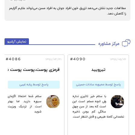
مطالعات جدید نشان می‌دهد تزریق خون افراد جوان به افراد مسن می‌تواند علایم آلزایمر
را کاهش دهد.
نمایش آرشیو
مرکز مشاوره
#4086
#4090
۱۳۹۸/۰۴/۳۱
۱۳۹۸/۰۵/۰۶
تیرویید
قرمزی پوست،پوست پوست شدن 
پاسخ توسط محبوبه سادات حسینی
پاسخ توسط ربابه غیبی
با سلام خیر تاثیری نداره
سلام شما احتمالا اگزماى
ولی انچه مسلم است این
سبوره دارید. اما بهتر
است که بعد از سن چهل
است از نزدیک ویزیت
سالگی کم بودن ذخیره
شوید
تخمدانی کاملا طبیعی و قابل انتظار است.