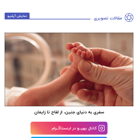
نمایش آرشیو
مقالات تصویری
سفری به دنیای جنین، از لقاح تا زایمان
کانال بهپــو در اینستاگــرام