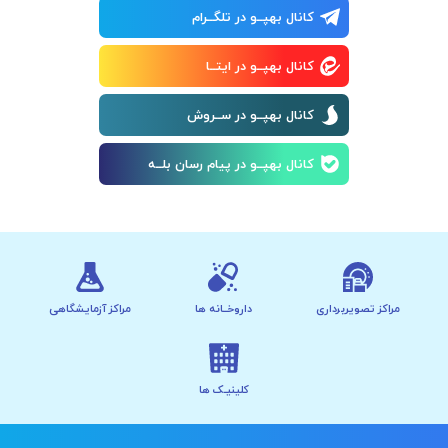
کانال بهپــو در تلگــرام
کانال بهپــو در ایتــا
کانال بهپــو در ســروش
کانال بهپــو در پیام رسان بلــه
مراکز تصویربرداری
داروخــانه ها
مراکز آزمایشگاهی
کلینیـک ها