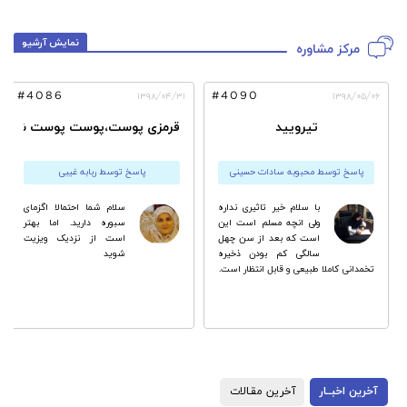
نمایش آرشیو
مرکز مشاوره
#4086
#4090
۱۳۹۸/۰۴/۳۱
۱۳۹۸/۰۵/۰۶
تیرویید
قرمزی پوست،پوست پوست شدن 
پاسخ توسط محبوبه سادات حسینی
پاسخ توسط ربابه غیبی
با سلام خیر تاثیری نداره
سلام شما احتمالا اگزماى
ولی انچه مسلم است این
سبوره دارید. اما بهتر
است که بعد از سن چهل
است از نزدیک ویزیت
سالگی کم بودن ذخیره
شوید
تخمدانی کاملا طبیعی و قابل انتظار است.
آخرین اخبــار
آخرین مقـالات