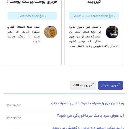
تیرویید
قرمزی پوست،پوست پوست شدن 
پاسخ توسط محبوبه سادات حسینی
پاسخ توسط ربابه غیبی
با سلام خیر تاثیری نداره
سلام شما احتمالا اگزماى
ولی انچه مسلم است این
سبوره دارید. اما بهتر
است که بعد از سن چهل
است از نزدیک ویزیت
سالگی کم بودن ذخیره
شوید
تخمدانی کاملا طبیعی و قابل انتظار است.
آخرین اخبــار
آخرین مقـالات
ویتامین دی را همراه با مواد غذایی مصرف کنید
۱۴۰۳/۱۰/۲۲
آیا هوای سرد باعث سرماخوردگی می شود؟
۱۴۰۳/۱۰/۰۳
رژیم غذایی سالم درد مزمن را کاهش می دهد