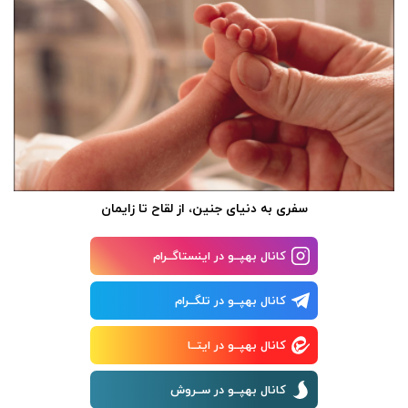
سفری به دنیای جنین، از لقاح تا زایمان
کانال بهپــو در اینستاگــرام
کانال بهپــو در تلگــرام
کانال بهپــو در ایتــا
کانال بهپــو در ســروش