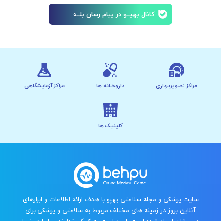
کانال بهپــو در پیام رسان بلــه
مراکز تصویربرداری
داروخــانه ها
مراکز آزمایشگاهی
کلینیـک ها
سایت پزشکی و مجله سلامتی بهپو با هدف ارائه اطلاعات و ابزارهای
آنلاین بروز در زمینه های مختلف مربوط به سلامتی و پزشکی برای