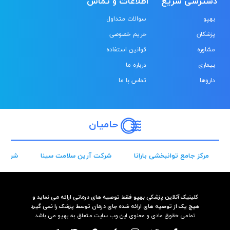
ترسی سریع
اطلاعات و تماس
پو
سوالات متداول
زشکان
حریم خصوصی
اوره
قوانین استفاده
ماری
درباره ما
روها
تماس با ما
حامیان
مرکز جامع توانبخشی بارانا
شرکت آرین سلامت سینا
شرکت آریوژ
کلینیک آنلاین پزشکی بهپو فقط توصیه های درمانی ارائه می نماید و
هیچ یک از توصیه های ارائه شده جای درمان توسط پزشک را نمی گیرد
تمامی حقوق مادی و معنوی این وب سایت متعلق به بهپو می باشد