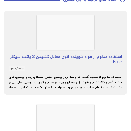
استفاده مداوم از مواد شوینده اثری معادل کشیدن 2 پاکت سیگار
ر روز
۱۳۹۶/۱۲/۱۶
ستفاده مداوم از سفید کننده ها باعث بروز بیماری مزمن انسدادی ریه و بیماری های
اد و گاهی کشنده می شود. از جمله این بیماری ها می توان به بیماری های ریوی
ثل آمفیزم –اتساع حباب های هوای ریه همراه با کاهش خاصیت ارتجاعی ریه ها،
ونشیت مزمن –التهاب نایژه ها- و برخی از انواع آسم اشاره کرد.