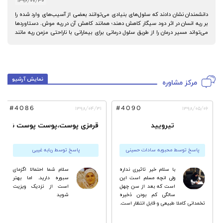
۱۳۹۶/۰۷/۳۰
نشمندان نشان دادند که سلول‌های بنیادی می‌توانند بعضی از آسیب‌های وارد شده را
ر ریه انسان در اثر دود سیگار کاهش دهند؛ همانند کاهش آن در ریه موش. دستاوردها
‌تواند مسیر درمان را از طریق سلول درمانی برای بیمارانی با ناراحتی مزمن ریه مانند
 و آسم هموار کند.
نمایش آرشیو
مرکز مشاوره
#4086
#4090
۰۴/۳۰
۱۳۹۸/۰۴/۳۱
۱۳۹۸/۰۵/۰
تیرویید
قرمزی پوست،پوست پوست شدن و سوز
پاسخ توسط محبوبه سادات حسینی
پاسخ توسط ربابه غیبی
با سلام خیر تاثیری نداره
سلام شما احتمالا اگزماى
ولی انچه مسلم است این
سبوره دارید. اما بهتر
است که بعد از سن چهل
است از نزدیک ویزیت
سالگی کم بودن ذخیره
شوید
تخمدانی کاملا طبیعی و قابل انتظار است.