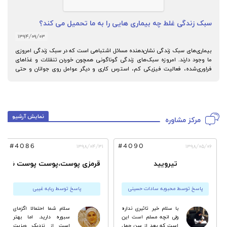
سبک زندگی غلط چه بیماری هایی را به ما تحمیل می کند؟
۱۳۹۴/۰۹/۰۳
بیماری‌های سبک زندگی نشان‌دهنده مسائل اشتباهی است که در سبک زندگی امروزی
ما وجود دارند. امروزه سبک‌های زندگی گوناگونی همچون خوردن تنقلات و غذاهای
فراوری‌شده، فعالیت فیزیکی کم، استرس کاری و دیگر عوامل روی جوانان و حتی
کودکان تاثیر گذاشته و منجر به بیماری‌های مرتبط با سبک زندگی شده است.
نمایش آرشیو
مرکز مشاوره
#4086
#4090
۱۳۹۸/۰۴/۳۱
۱۳۹۸/۰۵/۰۶
تیرویید
قرمزی پوست،پوست پوست شدن 
پاسخ توسط محبوبه سادات حسینی
پاسخ توسط ربابه غیبی
با سلام خیر تاثیری نداره
سلام شما احتمالا اگزماى
ولی انچه مسلم است این
سبوره دارید. اما بهتر
است که بعد از سن چهل
است از نزدیک ویزیت