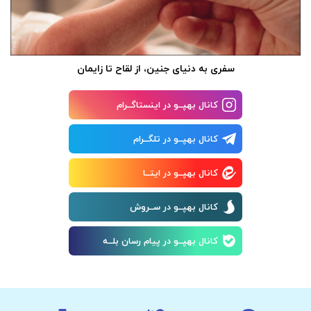
سفری به دنیای جنین، از لقاح تا زایمان
کانال بهپــو در اینستاگــرام
کانال بهپــو در تلگــرام
کانال بهپــو در ایتــا
کانال بهپــو در ســروش
کانال بهپــو در پیام رسان بلــه