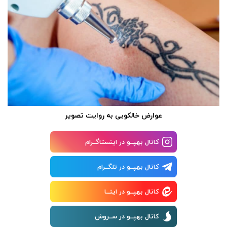
عوارض خالکوبی به روایت تصویر
کانال بهپــو در اینستاگــرام
کانال بهپــو در تلگــرام
کانال بهپــو در ایتــا
کانال بهپــو در ســروش