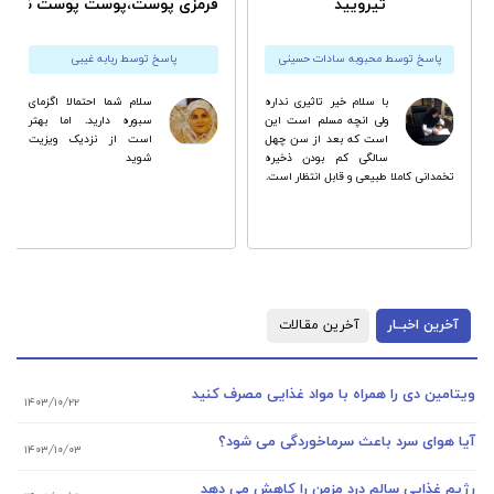
تیرویید
قرمزی پوست،پوست پوست شدن 
پاسخ توسط محبوبه سادات حسینی
پاسخ توسط ربابه غیبی
با سلام خیر تاثیری نداره
سلام شما احتمالا اگزماى
ولی انچه مسلم است این
سبوره دارید. اما بهتر
است که بعد از سن چهل
است از نزدیک ویزیت
سالگی کم بودن ذخیره
شوید
تخمدانی کاملا طبیعی و قابل انتظار است.
آخرین اخبــار
آخرین مقـالات
ویتامین دی را همراه با مواد غذایی مصرف کنید
۱۴۰۳/۱۰/۲۲
آیا هوای سرد باعث سرماخوردگی می شود؟
۱۴۰۳/۱۰/۰۳
رژیم غذایی سالم درد مزمن را کاهش می دهد