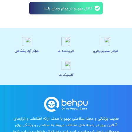
کانال بهپــو در پیام رسان بلــه
مراکز تصویربرداری
داروخــانه ها
مراکز آزمایشگاهی
کلینیـک ها
سایت پزشکی و مجله سلامتی بهپو با هدف ارائه اطلاعات و ابزارهای
آنلاین بروز در زمینه های مختلف مربوط به سلامتی و پزشکی برای
هموطنان ایجاد شده است. امید است به کمک خداوند و با یاری شما