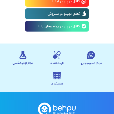
کانال بهپــو در ایتــا
کانال بهپــو در ســروش
کانال بهپــو در پیام رسان بلــه
مراکز تصویربرداری
داروخــانه ها
مراکز آزمایشگاهی
کلینیـک ها