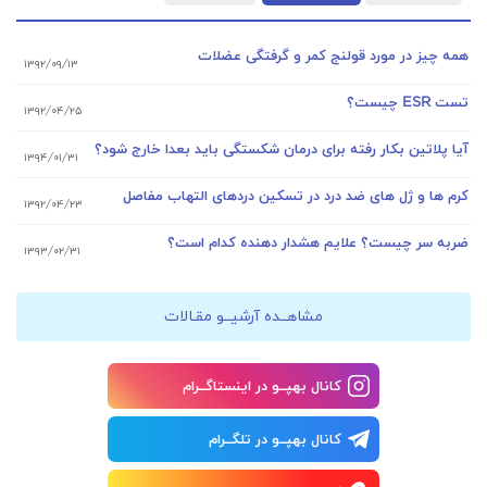
همه چیز در مورد قولنج کمر و گرفتگی عضلات
۱۳۹۲/۰۹/۱۳
تست ESR چیست؟
۱۳۹۲/۰۴/۲۵
آیا پلاتین بکار رفته برای درمان شکستگی باید بعدا خارج شود؟
۱۳۹۴/۰۱/۳۱
کرم ها و ژل های ضد درد در تسکین دردهای التهاب مفاصل
۱۳۹۲/۰۴/۲۳
ضربه سر چیست؟ علایم هشدار دهنده کدام است؟
۱۳۹۳/۰۲/۳۱
مشاهــده آرشیــو مقـالات
کانال بهپــو در اینستاگــرام
کانال بهپــو در تلگــرام