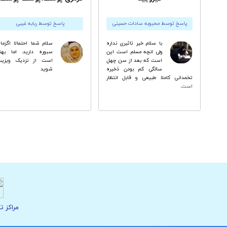
پاسخ توسط محبوبه سادات حسینی
پاسخ توسط ربابه غیبی
با سلام خیر تاثیری نداره
سلام شما احتمالا اگزما
ولی انچه مسلم است این
سبوره دارید. اما بهت
است که بعد از سن چهل
است از نزدیک ویزیت
سالگی کم بودن ذخیره
شوید
تخمدانی کاملا طبیعی و قابل انتظار
است.
مراکز ت