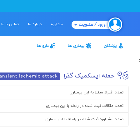
مشاوره
درباره ما
تماس با ما
ورود / عضویت
پزشکان
بیماری ها
دارو ها
;
حمله ایسکمیک گذرا
ansient ischemic attack
تعداد افــراد مبتلا به این بیمــاری
تعداد مقالات ثبت شده در رابطه با این بیمــاری
تعداد مشــاوره ثبت شده در رابطه با این بیماری