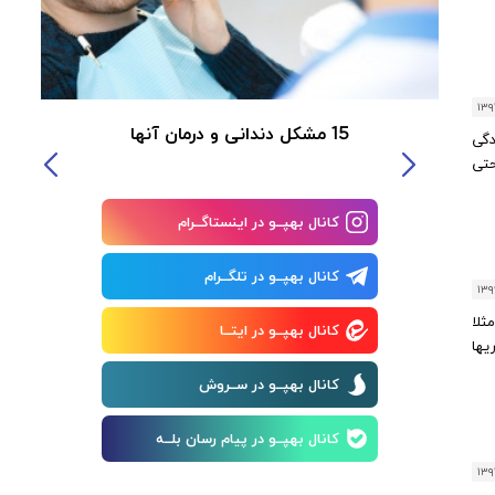
۱۳
15 مشکل دندانی و درمان آنها
دگی
حتی
کانال بهپــو در اینستاگــرام
کانال بهپــو در تلگــرام
۱۳۹
ثلا
کانال بهپــو در ایتــا
یها
کانال بهپــو در ســروش
کانال بهپــو در پیام رسان بلــه
۱۳۹