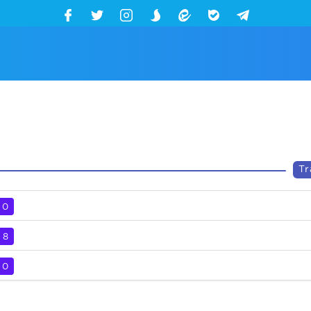
Tr
0
8
0