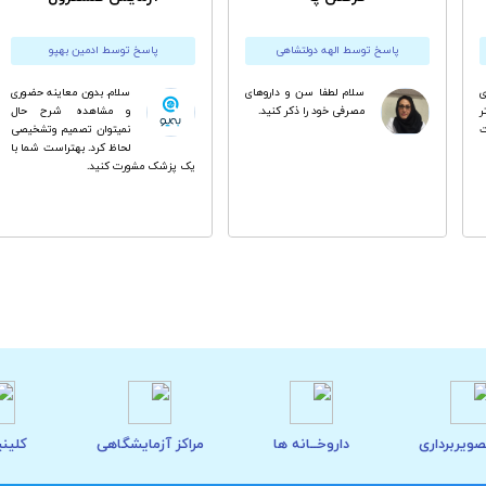
پاسخ توسط الهه دولتشاهی
پاسخ توسط ادمین بهپو
ى
سلام لطفا سن و داروهای
سلام. بدون معاینه حضوری
ر
مصرفی خود را ذکر کنید.
و مشاهده شرح حال
نمیتوان تصمیم وتشخیصی
لحاظ کرد. بهتراست شما با
یک پزشک مشورت کنید.
صویربرداری
داروخــانه ها
مراکز آزمایشگاهی
کلینی