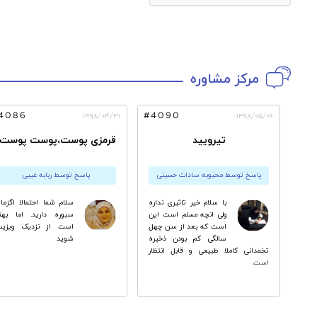
مرکز مشاوره
کوبی به روایت تصویر
سفری به دنیای جنین، ا
زایمان
4086
#4090
۱۳۹۸/۰۴/۳۱
۱۳۹۸/۰۵/۰۶
تیرویید
قرمزی پوست،پوست پوست 
پاسخ توسط محبوبه سادات حسینی
پاسخ توسط ربابه غیبی
با سلام خیر تاثیری نداره
سلام شما احتمالا اگزما
ولی انچه مسلم است این
سبوره دارید. اما بهت
است که بعد از سن چهل
است از نزدیک ویزیت
سالگی کم بودن ذخیره
شوید
تخمدانی کاملا طبیعی و قابل انتظار
است.