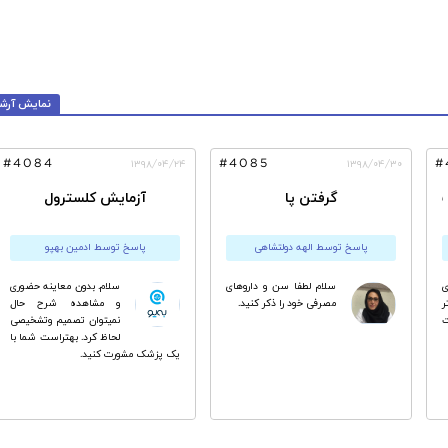
نمایش آرش
ز لقاح تا
15 مشکل دندانی و درمان آنها
#4084
#4085
#
۱۳۹۸/۰۴/۲۴
۱۳۹۸/۰۴/۳۰
شدن و سوزش و خارش
گرفتن پا
آزمایش کلسترول
پاسخ توسط الهه دولتشاهی
پاسخ توسط ادمین بهپو
ى
سلام لطفا سن و داروهای
سلام. بدون معاینه حضوری
ر
مصرفی خود را ذکر کنید.
و مشاهده شرح حال
نمیتوان تصمیم وتشخیصی
لحاظ کرد. بهتراست شما با
یک پزشک مشورت کنید.