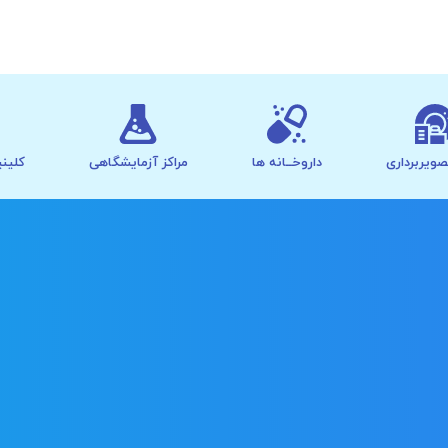
صویربرداری
داروخــانه ها
مراکز آزمایشگاهی
کلینی