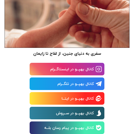
سفری به دنیای جنین، از لقاح تا زایمان
کانال بهپــو در اینستاگــرام
کانال بهپــو در تلگــرام
کانال بهپــو در ایتــا
کانال بهپــو در ســروش
کانال بهپــو در پیام رسان بلــه