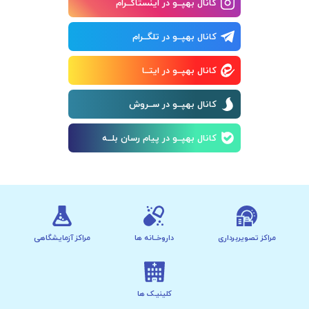
کانال بهپــو در اینستاگــرام
کانال بهپــو در تلگــرام
کانال بهپــو در ایتــا
کانال بهپــو در ســروش
کانال بهپــو در پیام رسان بلــه
مراکز تصویربرداری
داروخــانه ها
مراکز آزمایشگاهی
کلینیـک ها