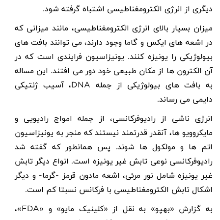
دیگری از انرژی الکترومغناطیسی اشتباه گرفته شود.
میزان بسیار بالای انرژی الکترومغناطیسی، مانند میزانی که
در اشعه های ایکس و گاما وجود دارند، می توانند بافت های
بیولوژیکی را یونیزه کنند. یونیزاسیون فرایندی است که در
آن الکترون ها از مکان طبیعی خود دور می افتند. این مساله
به بافت های بیولوژیکی از جمله
DNA
، آسیب ژنتیکی
دایمی می رساند.
انرژی ناشی از رادیوفرکانسی، از جمله امواج رادیویی و
مایکروویو ها، آنقدر قدرتمند نیستند که منجر به یونیزاسیون
اتم ها و مولکول ها شوند. پس همانطور که گفته شد
رادیوفرکانسی نوعی تابش غیر یونیزه است. انواع دیگر تابش
غیر یونیزه شامل نور مرئی، اشعه مادون قرمز -گرما- و دیگر
اشکال تابش الکترومغناطیسی با فرکانس نسبتا کم است.
به گزارش «بهپو» به نقل از «کلینیک مایو» و «
FDA
»،