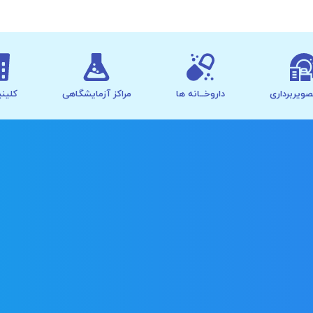
صویربرداری
داروخــانه ها
مراکز آزمایشگاهی
کلینی