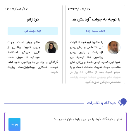
۱۳۹۷/۰۵/۱۶
۱۳۹۳/۰۵/۱۷
با توجه به جواب آزمایش هایم آیا امکان روماتیسم وجود دارد؟
درد زانو
احمد سلیم زاده
الهه دولتشاهی
با سلام با توجه به شکایات
سلام بهتر است جهت
غیر اختصاصی و نرمال بودن
جبران کمبود ویتامین از
آزمایشات و پایین بودن
داروی خوراکی استفاده
ویتامین D3 توصیه می
بفرمائید تا آمپول. ضمنا
شود این کمبود درمان شده و ورزش های
گرفتگی پا ارتباطی به ویتامین ندارد. لطفا
مناسب جهت تقویت عضلات دست و پا
توسط همکاران روماتولوژیست ویزیت
انجام دهید. بعد از حداقل 45 روز در
شوند.
صورت عدم بهبودی مجددا توسط پزشک
متخصص بازنگری صورت گیرد.
دیدگاه و نظــرات
ورود