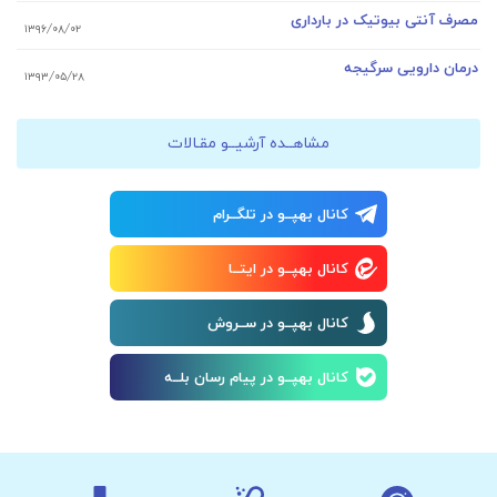
مصرف آنتی بیوتیک در بارداری
۱۳۹۶/۰۸/۰۲
درمان دارویی سرگیجه
۱۳۹۳/۰۵/۲۸
مشاهــده آرشیــو مقـالات
کانال بهپــو در تلگــرام
کانال بهپــو در ایتــا
کانال بهپــو در ســروش
کانال بهپــو در پیام رسان بلــه