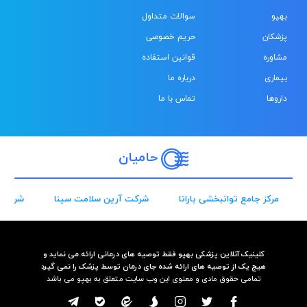
بهپو
سوالات متداول
پزشکان
حریم خصوصی
مشاوره
قوانین استفاده
بیماری
درباره ما
داروها
تماس با ما
حامیان
مرکز جامع توانبخشی بارانا
شرکت آرین سلامت سینا
شرکت 
کلینیک آنلاین پزشکی بهپو فقط توصیه های درمانی ارائه می نماید و
هیچ یک از توصیه های ارائه شده جای درمان توسط پزشک را نمی گیرد
تمامی حقوق مادی و معنوی این وب سایت متعلق به بهپو می باشد