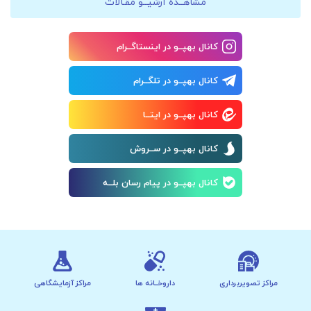
مشاهــده آرشیــو مقـالات
کانال بهپــو در اینستاگــرام
کانال بهپــو در تلگــرام
کانال بهپــو در ایتــا
کانال بهپــو در ســروش
کانال بهپــو در پیام رسان بلــه
مراکز تصویربرداری
داروخــانه ها
مراکز آزمایشگاهی