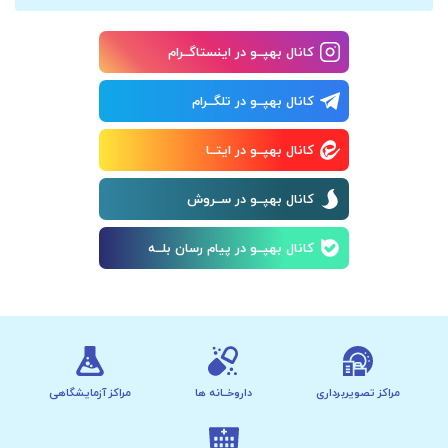
کانال بهپــو در اینستاگــرام
کانال بهپــو در تلگــرام
کانال بهپــو در ایتــا
کانال بهپــو در ســروش
کانال بهپــو در پیام رسان بلــه
مراکز تصویربرداری
داروخــانه ها
مراکز آزمایشگاهی