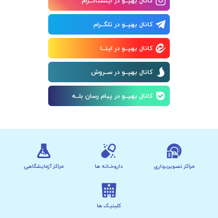
کانال بهپــو در اینستاگــرام
کانال بهپــو در تلگــرام
کانال بهپــو در ایتــا
کانال بهپــو در ســروش
کانال بهپــو در پیام رسان بلــه
مراکز تصویربرداری
داروخــانه ها
مراکز آزمایشگاهی
کلینیـک ها