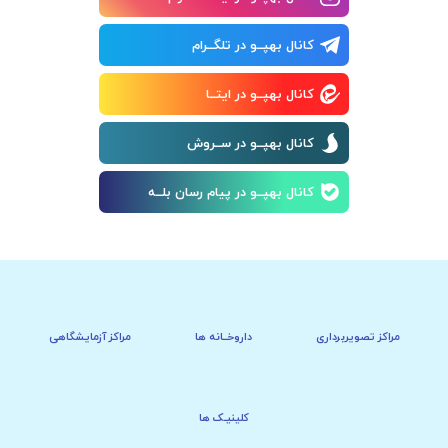
کانال بهپــو در تلگــرام
کانال بهپــو در ایتــا
کانال بهپــو در ســروش
کانال بهپــو در پیام رسان بلــه
مراکز تصویربرداری
داروخــانه ها
مراکز آزمایشگاهی
کلینیـک ها