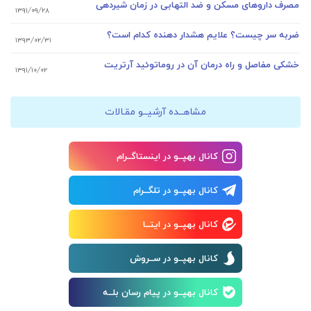
مصرف داروهای مسکن و ضد التهابی در زمان شیردهی
۱۳۹۱/۰۹/۲۸
ضربه سر چیست؟ علایم هشدار دهنده کدام است؟
۱۳۹۳/۰۲/۳۱
خشکی مفاصل و راه درمان آن در روماتوئید آرتریت
۱۳۹۱/۱۰/۰۲
مشاهــده آرشیــو مقـالات
کانال بهپــو در اینستاگــرام
کانال بهپــو در تلگــرام
کانال بهپــو در ایتــا
کانال بهپــو در ســروش
کانال بهپــو در پیام رسان بلــه