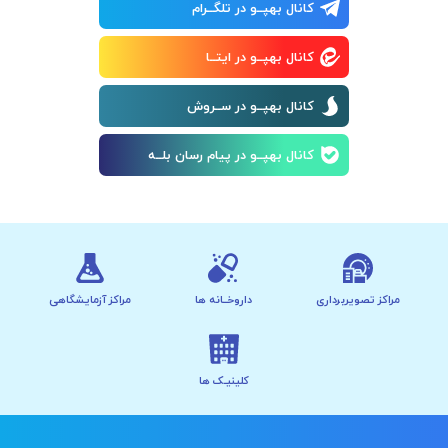
کانال بهپــو در تلگــرام
کانال بهپــو در ایتــا
کانال بهپــو در ســروش
کانال بهپــو در پیام رسان بلــه
مراکز تصویربرداری
داروخــانه ها
مراکز آزمایشگاهی
کلینیـک ها