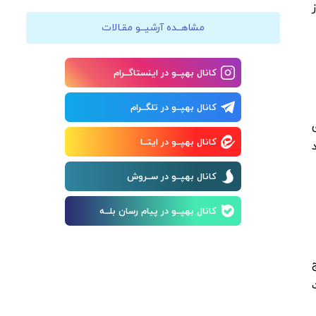
مشاهــده آرشیــو مقـالات
کانال بهپــو در اینستاگــرام
کانال بهپــو در تلگــرام
کانال بهپــو در ایتــا
د
کانال بهپــو در ســروش
کانال بهپــو در پیام رسان بلــه