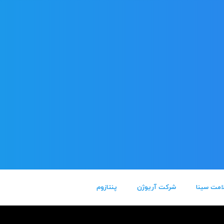
امت سینا
شرکت آریوژن
پنتازوم