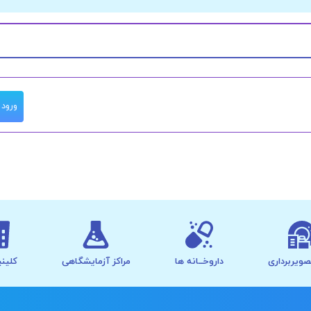
ورود
صویربرداری
داروخــانه ها
مراکز آزمایشگاهی
کلینی