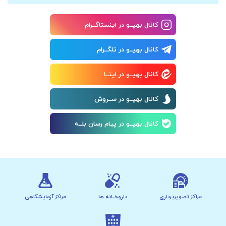
کانال بهپــو در اینستاگــرام
کانال بهپــو در تلگــرام
کانال بهپــو در ایتــا
کانال بهپــو در ســروش
کانال بهپــو در پیام رسان بلــه
مراکز تصویربرداری
داروخــانه ها
مراکز آزمایشگاهی