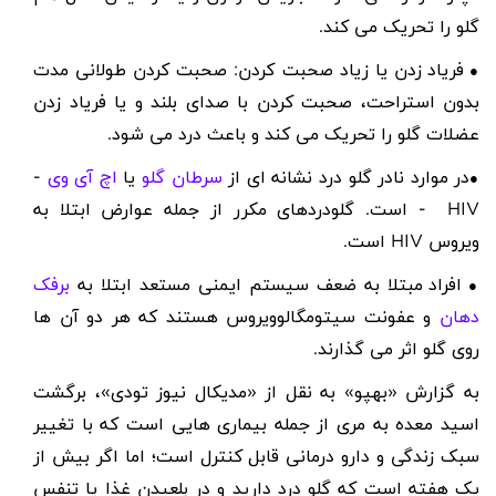
گلو را تحریک می کند.
فریاد زدن یا زیاد صحبت کردن: صحبت کردن طولانی مدت
●
بدون استراحت، صحبت کردن با صدای بلند و یا فریاد زدن
عضلات گلو را تحریک می کند و باعث درد می شود.
در موارد نادر گلو درد نشانه ای از
سرطان گلو
یا
اچ آی وی
-
●
HIV
- است. گلودردهای مکرر از جمله عوارض ابتلا به
ویروس
HIV
است.
افراد مبتلا به ضعف سیستم ایمنی مستعد ابتلا به
برفک
●
دهان
و عفونت سیتومگالوویروس هستند که هر دو آن ها
روی گلو اثر می گذارند.
به گزارش «بهپو» به نقل از «مدیکال نیوز تودی»، برگشت
اسید معده به مری از جمله بیماری هایی است که با تغییر
سبک زندگی و دارو درمانی قابل کنترل است؛ اما اگر بیش از
یک هفته است که گلو درد دارید و در بلعیدن غذا یا تنفس