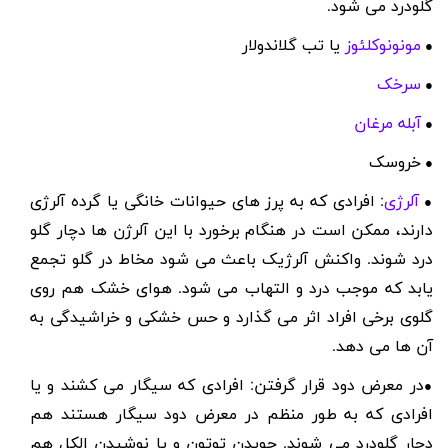
گلودرد می شود.
مونونوکلئوز
یا تب گلاندولار
●
سرخک
●
آبله مرغان
●
خروسک
●
آلرژی
: افرادی که به پرز های حیوانات خانگی یا گرده آلرژی
●
دارند، ممکن است در هنگام برخورد با این آلرژن ها دچار گلو
درد شوند. واکنش آلرژیک باعث می شود مخاط در گلو تجمع
یابد که موجب درد و التهاب می شود. هوای خشک هم روی
گلوی برخی افراد اثر می گذارد و حس خشکی و خراشیدگی به
آن ها می دهد.
در معرض دود قرار گرفتن: افرادی که سیگار می کشند و یا
●
افرادی که به طور منظم در معرض دود سیگار هستند هم
دچار گلودرد می شوند. جویدن توتون و یا نوشیدن الکل هم