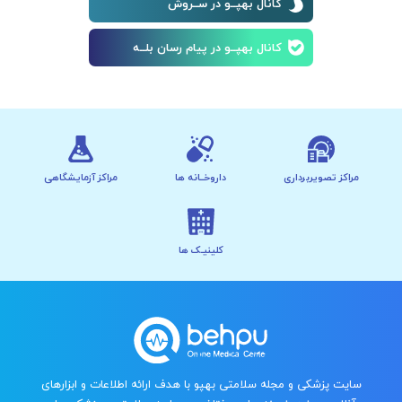
کانال بهپــو در ســروش
کانال بهپــو در پیام رسان بلــه
مراکز تصویربرداری
داروخــانه ها
مراکز آزمایشگاهی
کلینیـک ها
سایت پزشکی و مجله سلامتی بهپو با هدف ارائه اطلاعات و ابزارهای