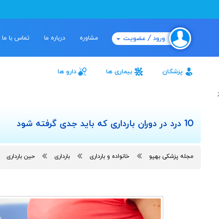
مشاوره
درباره ما
تماس با ما
ورود / عضویت
پزشکان
بیماری ها
دارو ها
;
10 درد در دوران بارداری که باید جدی گرفته شود
مجله پزشکی بهپو
خانواده و بارداری
بارداری
حین بارداری