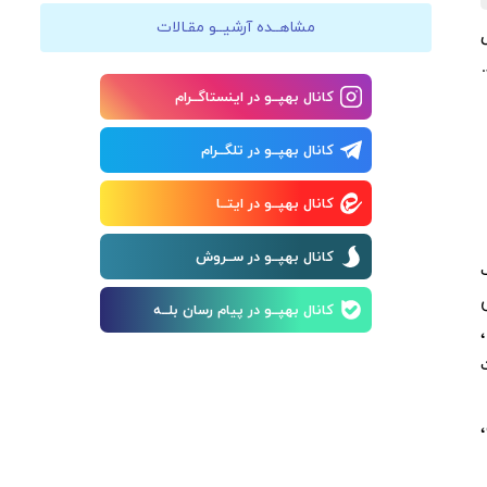
مشاهــده آرشیــو مقـالات
.
کانال بهپــو در اینستاگــرام
کانال بهپــو در تلگــرام
کانال بهپــو در ایتــا
کانال بهپــو در ســروش
کانال بهپــو در پیام رسان بلــه