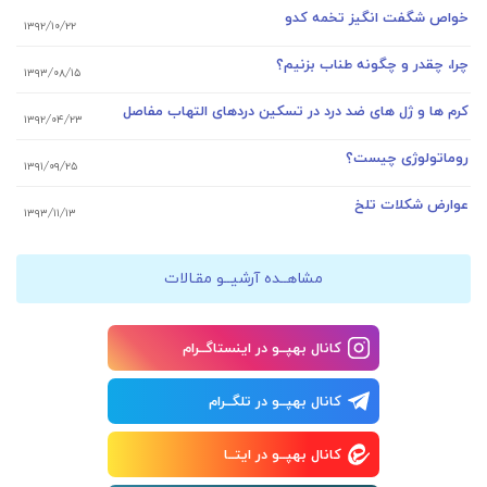
خواص شگفت انگیز تخمه کدو
۱۳۹۲/۱۰/۲۲
چرا، چقدر و چگونه طناب بزنیم؟
۱۳۹۳/۰۸/۱۵
کرم ها و ژل های ضد درد در تسکین دردهای التهاب مفاصل
۱۳۹۲/۰۴/۲۳
روماتولوژی چیست؟
۱۳۹۱/۰۹/۲۵
عوارض شکلات تلخ
۱۳۹۳/۱۱/۱۳
مشاهــده آرشیــو مقـالات
کانال بهپــو در اینستاگــرام
کانال بهپــو در تلگــرام
کانال بهپــو در ایتــا