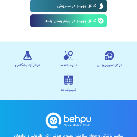
کانال بهپــو در ســروش
کانال بهپــو در پیام رسان بلــه
مراکز تصویربرداری
داروخــانه ها
مراکز آزمایشگاهی
کلینیـک ها
سایت پزشکی و مجله سلامتی بهپو با هدف ارائه اطلاعات و ابزارهای