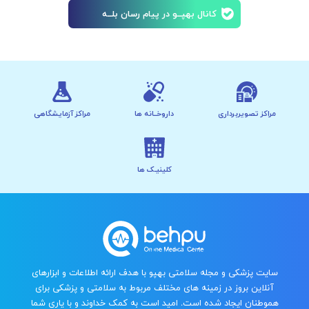
کانال بهپــو در پیام رسان بلــه
مراکز تصویربرداری
داروخــانه ها
مراکز آزمایشگاهی
کلینیـک ها
سایت پزشکی و مجله سلامتی بهپو با هدف ارائه اطلاعات و ابزارهای
آنلاین بروز در زمینه های مختلف مربوط به سلامتی و پزشکی برای
هموطنان ایجاد شده است. امید است به کمک خداوند و با یاری شما