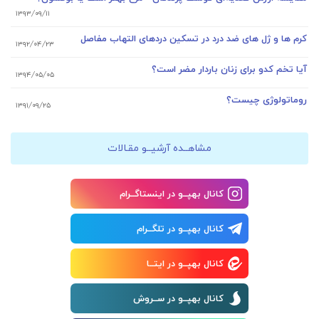
۱۳۹۳/۰۹/۱۱
کرم ها و ژل های ضد درد در تسکین دردهای التهاب مفاصل
۱۳۹۲/۰۴/۲۳
آیا تخم کدو برای زنان باردار مضر است؟
۱۳۹۴/۰۵/۰۵
روماتولوژی چیست؟
۱۳۹۱/۰۹/۲۵
مشاهــده آرشیــو مقـالات
کانال بهپــو در اینستاگــرام
کانال بهپــو در تلگــرام
کانال بهپــو در ایتــا
کانال بهپــو در ســروش