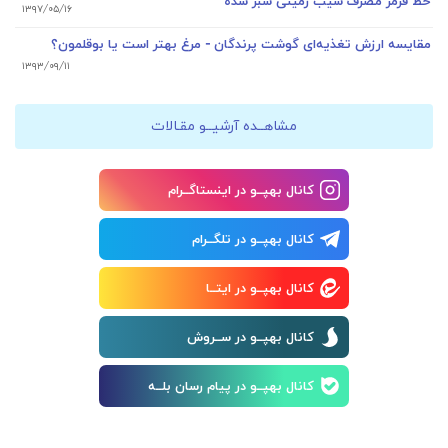
خط قرمز مصرف سیب زمینی سبز شده
۱۳۹۷/۰۵/۱۶
مقایسه ارزش تغذیه‌ای گوشت پرندگان - مرغ بهتر است یا بوقلمون؟
۱۳۹۳/۰۹/۱۱
مشاهــده آرشیــو مقـالات
کانال بهپــو در اینستاگــرام
کانال بهپــو در تلگــرام
کانال بهپــو در ایتــا
کانال بهپــو در ســروش
کانال بهپــو در پیام رسان بلــه