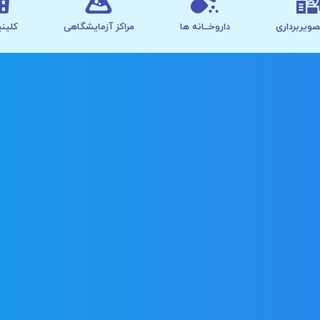
صویربرداری
داروخــانه ها
مراکز آزمایشگاهی
کلینی