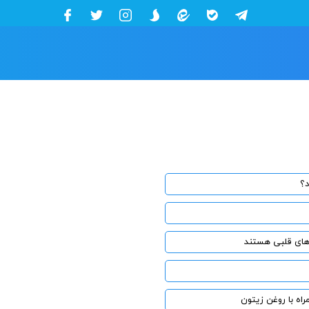
د؟
های قلبی هستند
اه با روغن زیتون