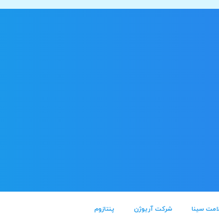
امت سینا
شرکت آریوژن
پنتازوم