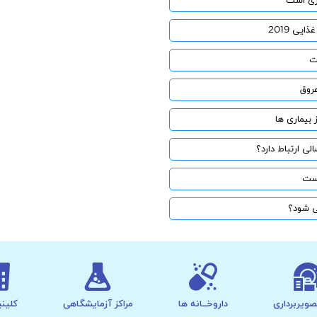
ری است
یی 2019
ت
عروق
 بیماری ها
لی ارتباط دارد؟
است
ی شود؟
صویربرداری
داروخــانه ها
مراکز آزمایشگاهی
کلینی