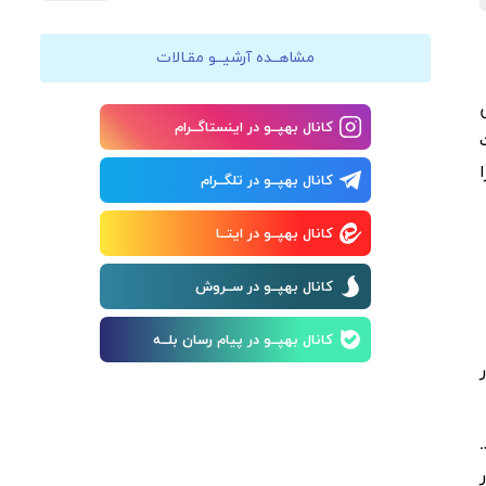
مشاهــده آرشیــو مقـالات
کانال بهپــو در اینستاگــرام
کانال بهپــو در تلگــرام
کانال بهپــو در ایتــا
کانال بهپــو در ســروش
کانال بهپــو در پیام رسان بلــه