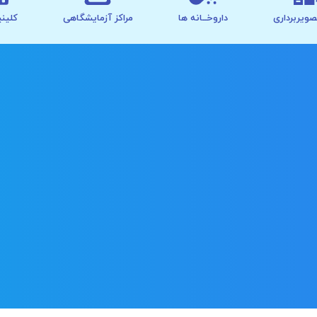
صویربرداری
داروخــانه ها
مراکز آزمایشگاهی
کلینی