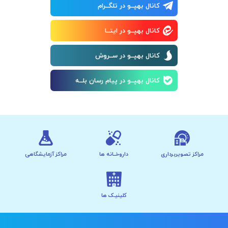
کانال بهپــو در تلگــرام
کانال بهپــو در ایتــا
کانال بهپــو در ســروش
کانال بهپــو در پیام رسان بلــه
مراکز تصویربرداری
داروخــانه ها
مراکز آزمایشگاهی
کلینیـک ها