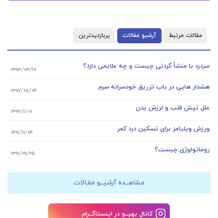
مقالات مرتبط
آرشیو مقالات
پربازدیدترین
سردرد با منشأ گردنی چیست و چه علایمی دارد؟
۱۳۹۳/۰۳/۱۷
هشدار هایی در باب تزریق خودسرانه سرم
۱۳۹۷/۰۸/۰۴
علل تپش قلب و لرزش بدن
۱۳۹۶/۱۱/۰۱
ورزش ویلیامز برای تسکین درد کمر
۱۳۹۱/۱۱/۰۴
روماتولوژی چیست؟
۱۳۹۱/۰۹/۲۵
مشاهــده آرشیــو مقـالات
کانال بهپــو در اینستاگــرام