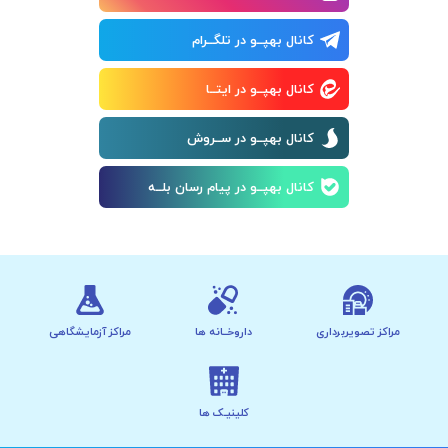
کانال بهپــو در تلگــرام
کانال بهپــو در ایتــا
کانال بهپــو در ســروش
کانال بهپــو در پیام رسان بلــه
مراکز تصویربرداری
داروخــانه ها
مراکز آزمایشگاهی
کلینیـک ها