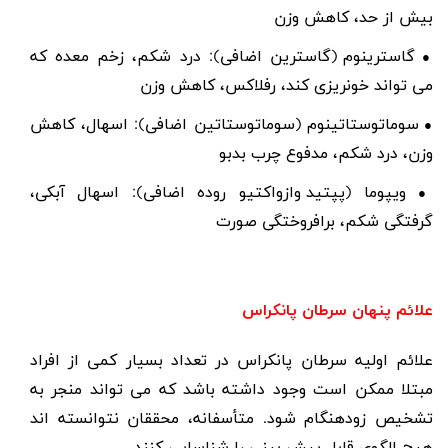
بیش از حد، کاهش وزن
گاسترینوم (گاسترین اضافی): درد شکم، زخم معده که
●
می تواند خونریزی کند، رفلاکس، کاهش وزن
سوماتوستاتینوم (سوماتوستاتین اضافی): اسهال، کاهش
●
وزن، درد شکم، مدفوع چرب بدبو
ویپوما (
پپتید وازواکتیو روده اضافی): اسهال آبکی،
●
گرفتگی شکم، برافروختگی صورت
علائم پنهان سرطان پانکراس
علائم اولیه سرطان پانکراس در تعداد بسیار کمی از افراد
مبتلا ممکن است وجود داشته باشد که می تواند منجر به
تشخیص زودهنگام شود. متأسفانه، محققان نتوانسته اند
هیچ الگوی قابل پیش بینی را شناسایی کنند
.