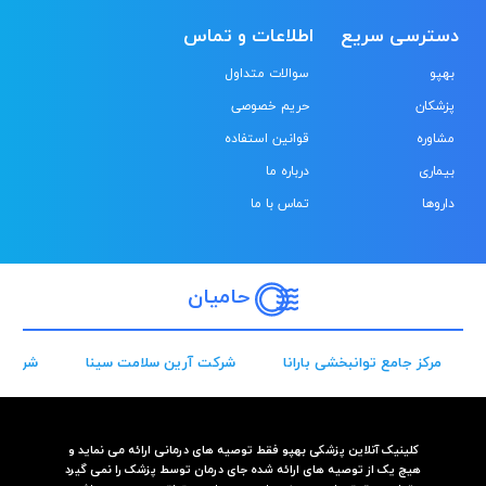
دسترسی سریع
اطلاعات و تماس
بهپو
سوالات متداول
پزشکان
حریم خصوصی
مشاوره
قوانین استفاده
بیماری
درباره ما
داروها
تماس با ما
حامیان
مرکز جامع توانبخشی بارانا
شرکت آرین سلامت سینا
شرکت 
کلینیک آنلاین پزشکی بهپو فقط توصیه های درمانی ارائه می نماید و
هیچ یک از توصیه های ارائه شده جای درمان توسط پزشک را نمی گیرد