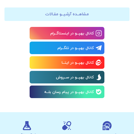
مشاهــده آرشیــو مقـالات
کانال بهپــو در اینستاگــرام
کانال بهپــو در تلگــرام
کانال بهپــو در ایتــا
کانال بهپــو در ســروش
کانال بهپــو در پیام رسان بلــه