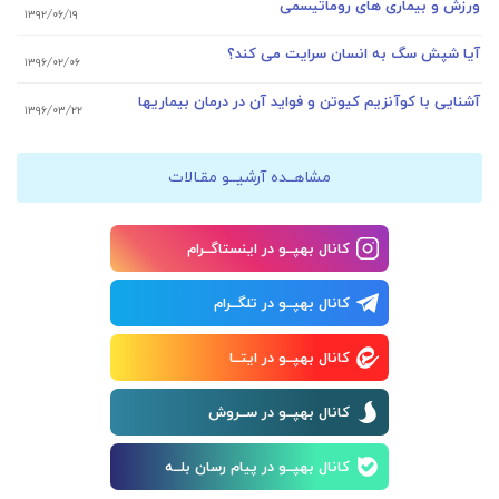
ورزش و بیماری های روماتیسمی
۱۳۹۲/۰۶/۱۹
آیا شپش سگ به انسان سرایت می کند؟
۱۳۹۶/۰۲/۰۶
آشنایی با کوآنزیم کیوتن و فواید آن در درمان بیماریها
۱۳۹۶/۰۳/۲۲
مشاهــده آرشیــو مقـالات
کانال بهپــو در اینستاگــرام
کانال بهپــو در تلگــرام
کانال بهپــو در ایتــا
کانال بهپــو در ســروش
کانال بهپــو در پیام رسان بلــه