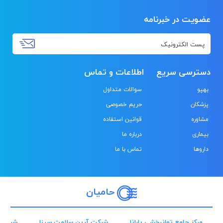
عضویت در خبرنامه
دسترسی سریع
اطلاعات و تماس
بهپو
سوالات متداول
پزشکان
حریم خصوصی
مشاوره
قوانین استفاده
بیماری
درباره ما
داروها
تماس با ما
حامیان
مرکز جامع توانبخشی بارانا
شرکت آرین سلامت سینا
شرکت 