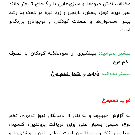
مختلف، نقش میوه‌ها و سبزی‌هایی با رنگ‌های تیره‌تر مانند
سبز تیره، قرمز، بنفش، نارنجی و زرد تیره در کمک به رشد
بهتر استخوان‌ها و عضلات کودکان و نوجوانان پررنگ‌تر
است.
بیشتر بخوانید
:
پیشگیری از سوءتغذیه کودکان با مصرف
تخم مرغ
بیشتر بخوانید
:
فواید بی شمار تخم مرغ
فواید تخم‌مرغ
به گزارش «بهپو» و به نقل از «مدیکال نیوز تودی»،
تخم
مرغ
، منبعی بسیار غنی برای دریافت پروتئین، کلسیم،
ویتامین B12 و ریبوفلاوین است. تمامی این ریزمغذی‌ها و