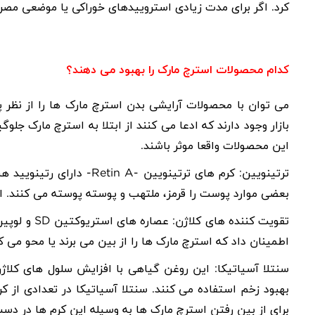
کرد. اگر برای مدت زیادی استروییدهای خوراکی یا موضعی مصر
کدام محصولات استرچ مارک را بهبود می دهند؟
می توان با محصولات آرایشی بدن استرچ مارک ها را از نظر پ
بازار وجود دارند که ادعا می کنند از ابتلا به استرچ مارک جلو
این محصولات واقعا موثر باشند.
ترتینویین: کرم های ترتینویین -
Retin A
- دارای رتینویید هس
بعضی موارد پوست را قرمز، ملتهب و پوسته پوسته می کنند. 
تقویت کننده های کلاژن: عصاره های استریوکتین
SD
و لوپین
اطمینان داد که استرچ مارک ها را از بین می برند یا محو می کن
سنتلا آسیاتیکا: این روغن گیاهی با افزایش سلول های کلاژ
بهبود زخم استفاده می کنند. سنتلا آسیاتیکا در تعدادی از
برای از بین رفتن استرچ مارک ها به وسیله این کرم ها در د