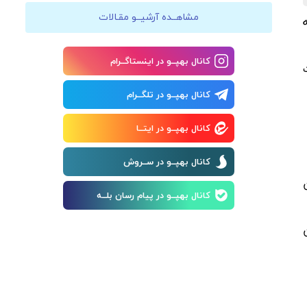
مشاهــده آرشیــو مقـالات
کانال بهپــو در اینستاگــرام
کانال بهپــو در تلگــرام
کانال بهپــو در ایتــا
کانال بهپــو در ســروش
کانال بهپــو در پیام رسان بلــه