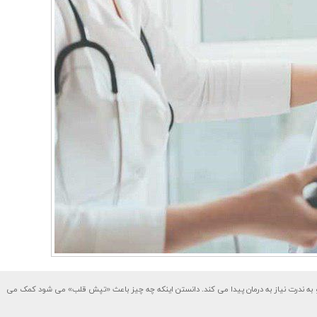
و به ندرت نیاز به درمان پیدا می کند. دانستن اینکه چه چیز باعث «تپش قلب» می شود کمک می