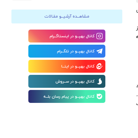
مشاهــده آرشیــو مقـالات
کانال بهپــو در اینستاگــرام
کانال بهپــو در تلگــرام
کانال بهپــو در ایتــا
کانال بهپــو در ســروش
کانال بهپــو در پیام رسان بلــه