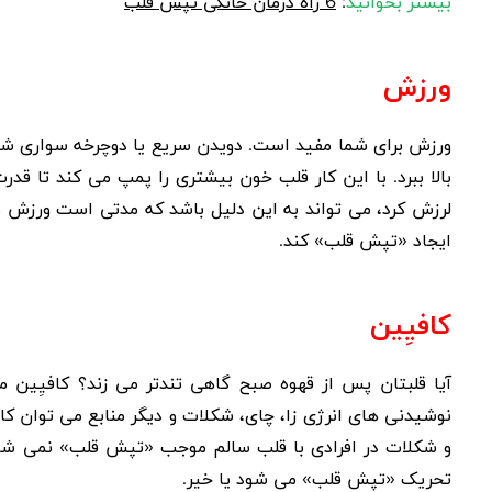
بیشتر بخوانید
:
6 راه درمان خانگی تپش قلب
ورزش
ورزش برای شما مفید است. دویدن سریع یا دوچرخه سواری شدی
بالا ببرد. با این کار قلب خون بیشتری را پمپ می کند تا قدر
لرزش کرد، می تواند به این دلیل باشد که مدتی است ورزش ن
ایجاد «تپش قلب» کند.
کافیِین
آیا قلبتان پس از قهوه صبح گاهی تندتر می زند؟ کافیِین م
نوشیدنی های انرژی زا، چای، شکلات و دیگر منابع می توان کاف
و شکلات در افرادی با قلب سالم موجب «تپش قلب» نمی شود.
تحریک «تپش قلب» می شود یا خیر.