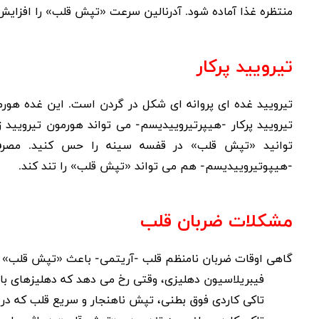
منتظره غذا آماده شود. آدرنالین سرعت «تپش قلب» را افزای
تیرویید پرکار
تیرویید غده ای پروانه ای شکل در گردن است. این غده هورم
تیرویید پرکار
-هیپرتیروییدیسم- می تواند هورمون تیرویید 
توانید «تپش قلب» در قفسه سینه را حس کنید. مصرف 
-هیپوتیروییدیسم- هم می تواند «تپش قلب» را تند کند.
مشکلات ضربان قلب
گاهی اوقات ضربان نامنظم قلب -آریتمی- باعث «تپش قلب» 
فیبریلاسیون دهلیزی
، وقتی رخ می دهد که دهلیزهای ب
تاکی کاردی فوق بطنی، تپش ناهنجار و سریع قلب که در 