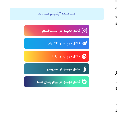
مشاهــده آرشیــو مقـالات
کانال بهپــو در اینستاگــرام
کانال بهپــو در تلگــرام
کانال بهپــو در ایتــا
کانال بهپــو در ســروش
کانال بهپــو در پیام رسان بلــه