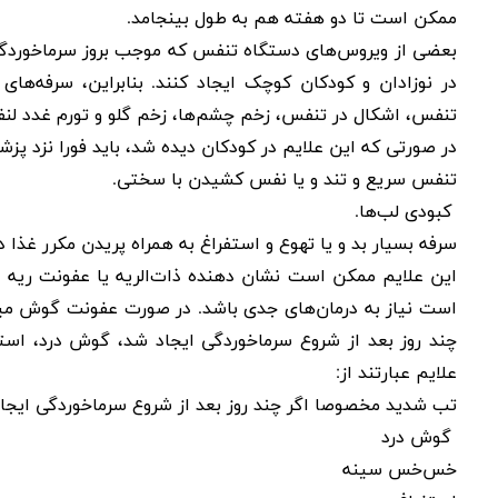
ممکن است تا دو هفته هم به طول بینجامد
.
بعضی از ویروس‌های دستگاه تنفس که موجب بروز سرماخوردگی در
در نوزادان و کودکان کوچک ایجاد کنند. بنابراین، سرفه‌ه
تنفس، اشکال در تنفس، زخم چشم‌ها، زخم گلو‌ و تورم غدد لن
در صورتی که این علایم در کودکان دیده شد، باید فورا نزد پز
تنفس سریع و تند و یا نفس کشیدن با سختی
.
کبودی لب‌ها
.
سرفه بسیار بد و یا تهوع و استفراغ به همراه پریدن مکرر غذا د
این علایم ممکن است نشان دهنده
ذات‌الریه
یا عفونت ریه د
است نیاز به درمان‌های جدی باشد. در صورت عفونت گوش میان
چند روز بعد از شروع سرماخوردگی ایجاد شد، گوش درد، ا
علایم عبارتند از
:
تب شدید مخصوصا اگر چند روز بعد از شروع سرماخوردگی ایجا
گوش درد
خس‌خس سینه