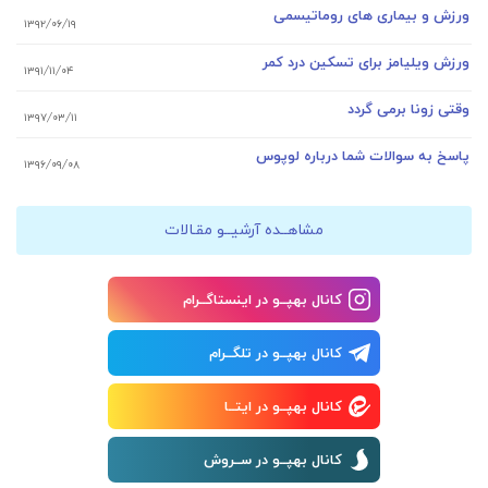
ورزش و بیماری های روماتیسمی
۱۳۹۲/۰۶/۱۹
ورزش ویلیامز برای تسکین درد کمر
۱۳۹۱/۱۱/۰۴
وقتی زونا برمی گردد
۱۳۹۷/۰۳/۱۱
پاسخ به سوالات شما درباره لوپوس
۱۳۹۶/۰۹/۰۸
مشاهــده آرشیــو مقـالات
کانال بهپــو در اینستاگــرام
کانال بهپــو در تلگــرام
کانال بهپــو در ایتــا
کانال بهپــو در ســروش