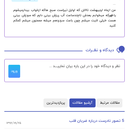
من ازماه اردیبهشت تاالان که اوایل تیراست صبح هاکه ازخواب بیدارمیشوم
یاظهرکه میخوابم بعدش تاچندساعت آب ریزش بینی دارم که سوزش بینی
هست خیلی اذیت میشم چون باعث سردردهم میشه مممنون میشم کمکم
کنید
دیدگاه و نظــرات
ورود
مقالات مرتبط
آرشیو مقالات
پربازدیدترین
5 تصور نادرست درباره ضربان قلب
۱۳۹۶/۰۹/۲۵