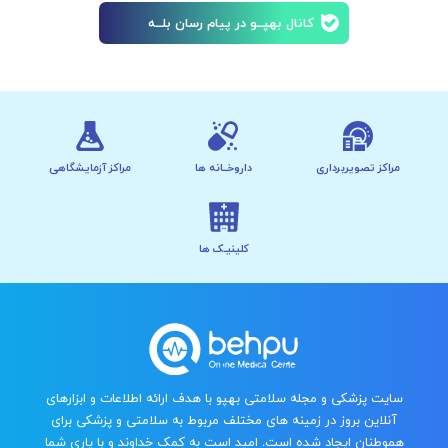
کانال بهپــو در پیام رسان بلــه
مراکز تصویربرداری
داروخــانه ها
مراکز آزمایشگاهی
کلینیـک ها
سایت پزشکی و مجله سلامتی بهپو با هدف ارائه اطلاعات و ابزارهای
آنلاین بروز در زمینه های مختلف مربوط به سلامتی و پزشکی برای
هموطنان ایجاد شده است. امید است به کمک خداوند و با یاری شما