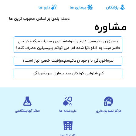
پزشکان
بیماری ها
دارو ها
دسته بندی بر اساس محبوب ترین ها
مشاوره
بیماری روماتیسمی دارم و سولفاسالازین مصرف میکنم در حال
حاضر مبتلا به آنفولانزا شده ام. می توانم پنیسیلین مصرف کنم؟
سرماخوردگی با وجود روماتیسم.مراقبت خاصی نیاز است؟
کم شنوایی کودکان بعد بیماری سرماخوردگی
مراکز تصویربرداری
داروخــانه ها
مراکز آزمایشگاهی
کلینیـک ها