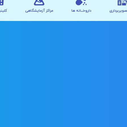
صویربرداری
داروخــانه ها
مراکز آزمایشگاهی
کلینی