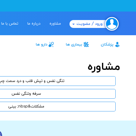
مشاوره
درباره ما
تماس با ما
ورود / عضویت
پزشکان
بیماری ها
دارو ها
مشاوره
تنگی نفس و تپش قلب و درد سمت چپ
سرفه وتنگی نفس
مشکلات&nbsp; بینى