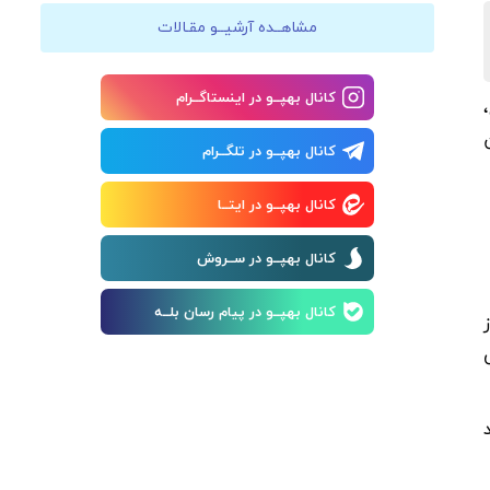
مشاهــده آرشیــو مقـالات
کانال بهپــو در اینستاگــرام
کانال بهپــو در تلگــرام
کانال بهپــو در ایتــا
کانال بهپــو در ســروش
کانال بهپــو در پیام رسان بلــه