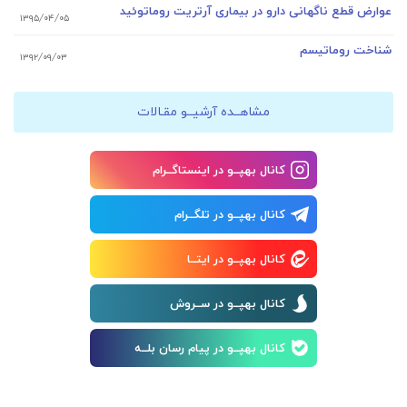
عوارض قطع ناگهانی دارو در بیماری آرتریت روماتوئید
۱۳۹۵/۰۴/۰۵
شناخت روماتیسم
۱۳۹۲/۰۹/۰۳
مشاهــده آرشیــو مقـالات
کانال بهپــو در اینستاگــرام
کانال بهپــو در تلگــرام
کانال بهپــو در ایتــا
کانال بهپــو در ســروش
کانال بهپــو در پیام رسان بلــه