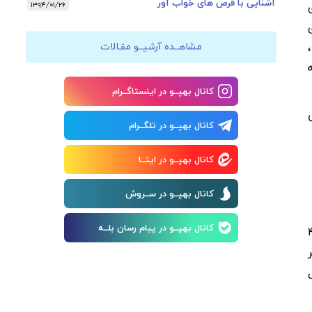
آشنایی با قرص های خواب آور
۱۳۹۴/۰۱/۲۶
مشاهــده آرشیــو مقـالات
کانال بهپــو در اینستاگــرام
کانال بهپــو در تلگــرام
کانال بهپــو در ایتــا
کانال بهپــو در ســروش
کانال بهپــو در پیام رسان بلــه