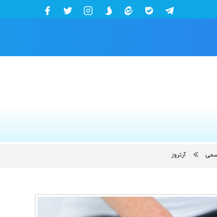
یسمی
آرتروز