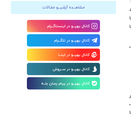
مشاهــده آرشیــو مقـالات
یا
ا
کانال بهپــو در اینستاگــرام
کانال بهپــو در تلگــرام
کانال بهپــو در ایتــا
کانال بهپــو در ســروش
کانال بهپــو در پیام رسان بلــه