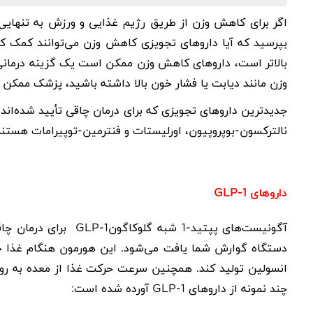
اگر برای
کاهش وزن
از طریق رژیم غذایی و ورزش به تنهایی 
بپرسید که آیا داروهای تجویزی کاهش وزن می‌توانند کمک کن
بالاتر است، داروهای کاهش وزن ممکن است یک گزینه درمانی 
وزن مانند دیابت یا فشار خون بالا داشته باشید، پزشک ممکن
جدیدترین داروهای تجویزی که برای
درمان چاقی
تأیید شده‌اند
نالترکسون-بوپروپیون، اورلیستات و فنترمین-توپیرامات
هستند
داروهای
GLP-1
آگونیست‌های پپتید-1 شبه گلوکاگون
GLP-1
برای درمان چاقی و دیاب
دستگاه گوارش شما یافت می‌شود. این هورمون هنگام غذا خور
انسولین تولید کند. همچنین سرعت حرکت غذا از معده به رود
چند نمونه از داروهای
GLP-1
آورده شده است: