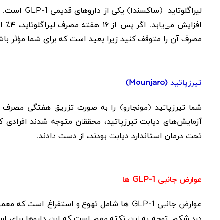
لیراگلوتاید (ساکسندا)
یکی از داروهای قدیمی
GLP-1
است. ای
افزایش می‌یابد. اگر پس از
۱۶
هفته مصرف لیراگلوتاید،
۴٪
از
مصرف آن را متوقف کنید زیرا بعید است که برای شما مؤثر باش
تیرزپاتید (
Mounjaro
)
شما تیرزپاتید (مونجارو)
را به صورت تزریق هفتگی مصرف می‌
آزمایش‌های دیابت تیرزپاتید، محققان متوجه شدند افرادی که
تحت درمان استاندارد دیابت بودند، از دست دادند.
عوارض جانبی
GLP-1
ها
عوارض جانبی
GLP-1
ها
شامل تهوع و استفراغ است که معمولا
درد شکم. توجه به این نکته مهم است که این داروها برای است