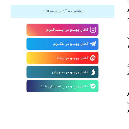
مشاهــده آرشیــو مقـالات
کانال بهپــو در اینستاگــرام
کانال بهپــو در تلگــرام
کانال بهپــو در ایتــا
کانال بهپــو در ســروش
کانال بهپــو در پیام رسان بلــه