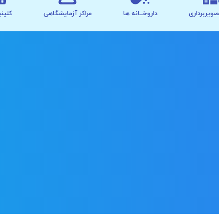
صویربرداری
داروخــانه ها
مراکز آزمایشگاهی
کلینی