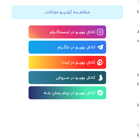
مشاهــده آرشیــو مقـالات
کانال بهپــو در اینستاگــرام
کانال بهپــو در تلگــرام
کانال بهپــو در ایتــا
کانال بهپــو در ســروش
کانال بهپــو در پیام رسان بلــه
ون