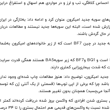
احساس کلافگی، تب و لرز و در مواردی هم اسهال و استفراغ دراین
ای سویه جدید امیکرون عنوان کرد و ادامه داد: به‌تازگی در ایران
ارش شده است، البته این سویه‌ها جدید نیستند و مطالعات درباره
در حال گردش باشند
.
ه جدید در چین
BF7
است که از زیر خانواده‌های امیکرون به‌شمار
است و
BQ1
و
BF7
که زیر سویه
BA5
هستند همگی قدرت سرایت
ست که شدت بیماری‌زایی کمتری دارند
.
 جدید امیکرون، توضیح داد: هنوز مطالعات چاپ شده‌ای وجود ندارد
 باشد چرا که برخی از اپی توپ‌ها (قسمتی از یک آنتی ژن که توسط
آنجا می‌چسبد) همچنان بدون تغییر هستند
.
 بستری شدن افرادی‌ که واکسن بروز شده دریافت کرده‌اند کمتر از
کسانی است که واکسن نزده‌اند، ادامه داد: تزریق واکسن بروز شده نسبت به واکسن‌های قدیمی هم احتمال بست