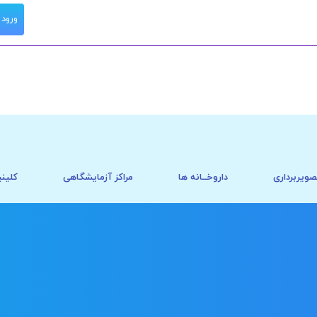
ورود
صویربرداری
داروخــانه ها
مراکز آزمایشگاهی
کلینی