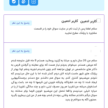
کاربر ادمین
پاسخ به این نظر
سلام لطفا پس از ثبت نام در سایت سوال خود را در قسمت
مشاوره با پزشک مطرح نمایید
پاسخ به این نظر
سلام من 26 سال دارم و مبتلا به آرترید روماتید هستم 8 ماه قبل متوجه شدم
که مریض هستم .میخوام بدونم نیاز هست که برای معاینه و گرفتن قرص به
دکتر های متخصص در تهران مراجعه کنم چون شنیدم تجربه وعلم اونا بهتر از
پزشک های شهر ماست.البته الان دردم کمتر شده اما با این حال میترسم که
نتونم مریضیمو کنترل کنم. یه سوال هم داشتم مچ دستم برجستگیهایی
ایجاد شده تا چه حد خطرناکه واینکه خوردن این قرصها تا چه حد باعث پوکی
استخوان میشه من تقربیا هر روز مصرف لبنی دارم و چند سالگی تقریبا از پا در
میاره خیلی میترسم واقعا تحمل این مریضیو خوردن قرصا برام سخته. یه
سوال دیگم داشتم ممکنه وقتی بچه دار شدم بچه هم از من این بیماریو بگیره
.ممنون اگه به سوالام ج بدید