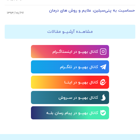
حساسیت به پنی‌سیلین، علایم و روش های درمان
۱۳۹۳/۰۸/۲۷
مشاهــده آرشیــو مقـالات
کانال بهپــو در اینستاگــرام
کانال بهپــو در تلگــرام
کانال بهپــو در ایتــا
کانال بهپــو در ســروش
کانال بهپــو در پیام رسان بلــه