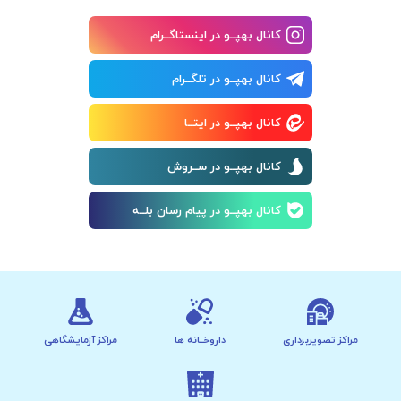
کانال بهپــو در اینستاگــرام
کانال بهپــو در تلگــرام
کانال بهپــو در ایتــا
کانال بهپــو در ســروش
کانال بهپــو در پیام رسان بلــه
مراکز تصویربرداری
داروخــانه ها
مراکز آزمایشگاهی