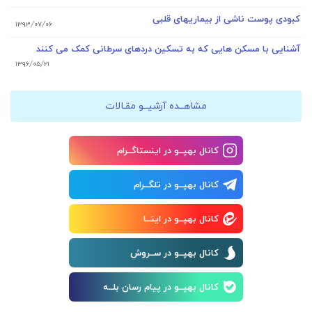
کبودی پوست ناشی از بیماریهای قلبی
۱۳۹۳/۰۷/۰۶
آشنایی با مسکن هایی که به تسکین دردهای سرطانی کمک می کنند
۱۳۹۶/۰۵/۲۱
مشاهــده آرشیــو مقـالات
کانال بهپــو در اینستاگــرام
کانال بهپــو در تلگــرام
کانال بهپــو در ایتــا
کانال بهپــو در ســروش
کانال بهپــو در پیام رسان بلــه