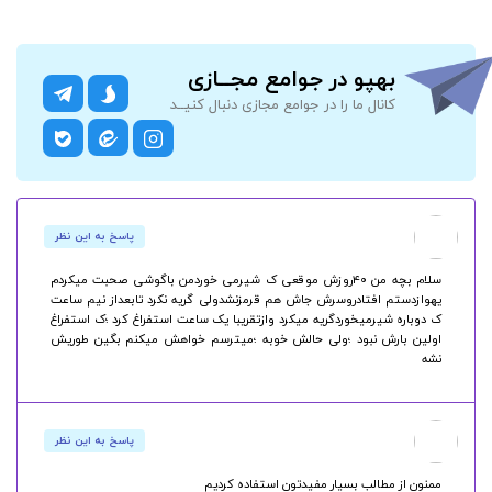
بهپو در جوامع مجــازی
کانال ما را در جوامع مجازی دنبال کنیــد
پاسخ به این نظر
سلام بچه من ۴۰روزش موقعی ک شیرمی خوردمن باگوشی صحبت میکردم
یهوازدستم افتادروسرش جاش هم قرمزنشدولی گریه نکرد تابعداز نیم ساعت
ک دوباره شیرمیخوردگریه میکرد وازتقریبا یک ساعت استفراغ کرد ؛ک استفراغ
اولین بارش نبود ؛ولی حالش خوبه ؛میترسم خواهش میکنم بگین طوریش
نشه
پاسخ به این نظر
ممنون از مطالب بسیار مفیدتون استفاده کردیم