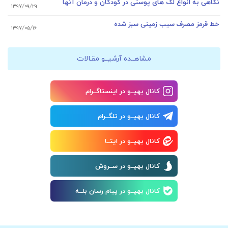
نگاهی به انواع لک های پوستی در کودکان و درمان آنها
۱۳۹۷/۰۹/۲۹
خط قرمز مصرف سیب زمینی سبز شده
۱۳۹۷/۰۵/۱۶
مشاهــده آرشیــو مقـالات
کانال بهپــو در اینستاگــرام
کانال بهپــو در تلگــرام
کانال بهپــو در ایتــا
کانال بهپــو در ســروش
کانال بهپــو در پیام رسان بلــه