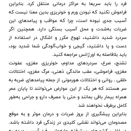
فرد را باید سریعا به مراکز درمانی منتقل کرد. بنابراین
فراموش نکنید که نبودن ورم و خونریزی بدین معنا نیست که
آسیب جدی نبوده است، چرا که عواقب و پیامدهای این
ضربات به‌شدت و محل آسیب بستگی دارد
.
همچنین اگر
سردرد شدید داشتید، تهوع مکرر و اشکال در استفاده از
دست و پا داشتید، گیجی و خواب‌آلودگی شما شدید بود،
باید بلافاصله به اورژانس مراجعه کنید
.
تشنج،
صرع
، سردردهای مداوم، خونریزی مغزی، عفونت
مغزی، فراموشی، عقب ماندگی ذهنی، مرگ مغزی، اختلالات
خلقی ـ روانی و اختلالات هورمونی از جمله پیامدهای ضربه به
سر هستند که هر یک از این عوارض می‌توانند تا پایان عمر
همراه بیمار باقی بمانند و حتی با مصرف دارو و جراحی به‌طور
کامل برطرف نخواهند شد
بنابراین پیشگیری از بروز ضربات و درمان موثر و به موقع
مصدومان می‌تواند نقشی کلیدی در زندگی فرد داشته باشد.
در اغلب کشورهای پیشرفته جابه‌جایی فرد آسیب دیده به